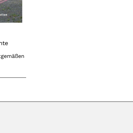
hte
itgemäßen