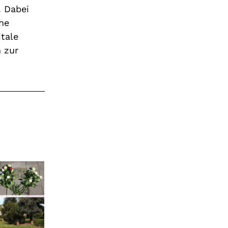
. Dabei
he
tale
 zur