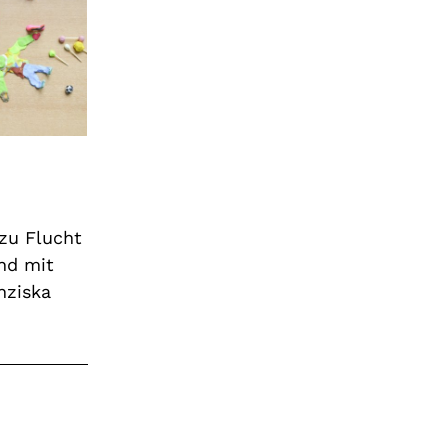
zu Flucht
nd mit
nziska