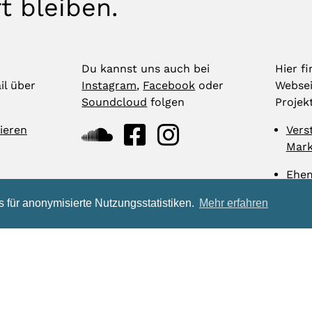
t bleiben.
Du kannst uns auch bei
Hier f
il über
Instagram
,
Facebook
oder
Websei
Soundcloud
folgen
Projek
ieren
Vers
Mark
Ehem
 für anonymisierte Nutzungsstatistiken.
Mehr erfahren
ulturbahnhof e.V.
Rathausstr. 72
04416 Markkleebe
Impressum
Datenschutz
Kontakt