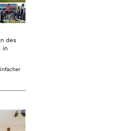
en des
 in
einfacher