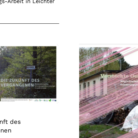
gs-Arbeit in Leichter
nft des
enen