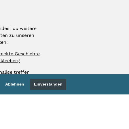
indest du weitere
ten zu unseren
ten:
teckte Geschichte
kleeberg
alige treffen
Ablehnen
Einverstanden
rg