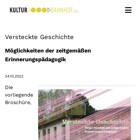
Kunstvermittlung
Versteckte Geschichte
Kunst im Dialog
Möglichkeiten der zeitgemäßen
Erinnerungspädagogik
Bildungsprojekte
Über uns
24.10.2022
Die
Kontakt
vorliegende
Broschüre,
Newsletter