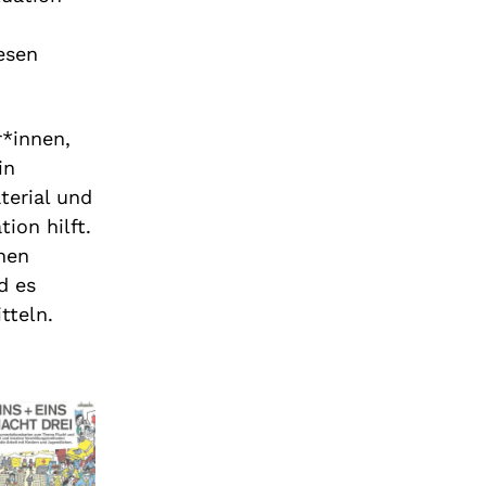
esen
r*innen,
in
terial und
ion hilft.
nen
d es
tteln.