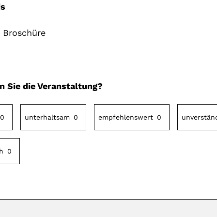
s
Broschüre
n Sie die Veranstaltung?
0
unterhaltsam
0
empfehlenswert
0
unverstän
h
0