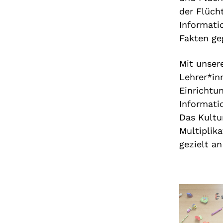
der Flücht
Informati
Fakten ge
Mit unsere
Lehrer*in
Einrichtu
Informati
Das Kultu
Multiplik
gezielt a